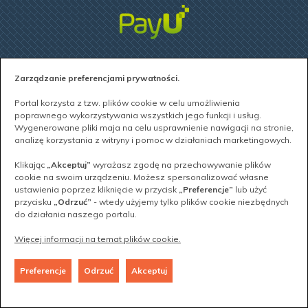
Zarządzanie preferencjami prywatności.
Portal korzysta z tzw. plików cookie w celu umożliwienia
poprawnego wykorzystywania wszystkich jego funkcji i usług.
Wygenerowane pliki maja na celu usprawnienie nawigacji na stronie,
analizę korzystania z witryny i pomoc w działaniach marketingowych.
Wersja: 1.10.746 | Ostatnia aktualizacja : niedziela, 26 lipca
2026 23:37
Klikając
„Akceptuj”
wyrażasz zgodę na przechowywanie plików
cookie na swoim urządzeniu. Możesz spersonalizować własne
ustawienia poprzez kliknięcie w przycisk
„Preferencje”
lub użyć
przycisku
„Odrzuć”
- wtedy użyjemy tylko plików cookie niezbędnych
do działania naszego portalu.
Więcej informacji na temat plików cookie.
Preferencje
Odrzuć
Akceptuj