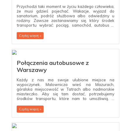
Przychodzi taki moment w życiu każdego człowieka,
że musi gdzieś pojechać. Wakacje, wyjazd do
sanatorium, podróż służbowa albo odwiedziny u
rodziny. Zawsze zastanawiamy się, który środek
transportu wybrać: pociąg, samochód, autobus a
może samolot? Niestety pociągi i samoloty nie
docierają do wszystkich miejscowości, ba, samoloty
Czytaj więcej »
poruszają się tylko na kilku trasach w całej Polsce.
Przy obecnych cenach paliwa szukamy różnych
rozwiązań, dzięki którym możemy zaoszczędzić.
Połączenia autobusowe z
Warszawy
Każdy z nas ma swoje ulubione miejsce na
wypoczynek. Malownicza wieś na Mazurach,
góralska miejscowość w Tatrach albo nadmorskie
miasteczko. Aby się tam dostać, potrzebujemy
środków transportu, które nam to umożliwią. Z
pomocą przychodzi dworzeconline.pl, który oferuje
wiele połączeń międzymiastowych, między innymi z
Czytaj więcej »
Warszawy. Możesz bezpiecznie kupić bilet za
pośrednictwem naszej strony internetowej. Na
każdym rozkładzie znajdziesz zarówno czas
odjazdu, jak i czas przejazdu na miejsce docelowe.