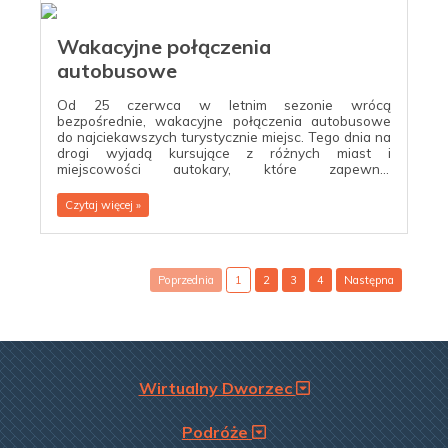
Wakacyjne połączenia
autobusowe
Od 25 czerwca w letnim sezonie wrócą
bezpośrednie, wakacyjne połączenia autobusowe
do najciekawszych turystycznie miejsc. Tego dnia na
drogi wyjadą kursujące z różnych miast i
miejscowości autokary, które zapewnią
bezpośrednie połączenia nad morze, w góry i na
Mazury.
Czytaj więcej »
Poprzednia
1
2
3
4
Następna
Wirtualny Dworzec
Podróże