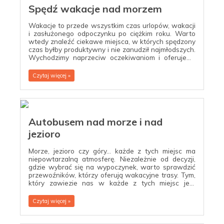
Spędź wakacje nad morzem
Wakacje to przede wszystkim czas urlopów, wakacji
i zasłużonego odpoczynku po ciężkim roku. Warto
wtedy znaleźć ciekawe miejsca, w których spędzony
czas byłby produktywny i nie zanudził najmłodszych.
Wychodzimy naprzeciw oczekiwaniom i oferujemy
kursy wakacyjne, dzięki którym można dostać się
między innymi do Krynicy Morskiej. Jeżeli zdecydujesz
Czytaj więcej »
się na tę miejscowość, to poza Morzem Bałtyckim
mamy możliwość wejścia na Wielbłądzi Grzbiet –
najwyższa wydma na Mierzei Wiślanej.
Autobusem nad morze i nad
jezioro
Morze, jezioro czy góry… każde z tych miejsc ma
niepowtarzalną atmosferę. Niezależnie od decyzji,
gdzie wybrać się na wypoczynek, warto sprawdzić
przewoźników, którzy oferują wakacyjne trasy. Tym,
który zawiezie nas w każde z tych miejsc jest
Polonus. Przewoźnik wprowadził na wielu swoich
trasach długookresową sprzedaż, umożliwiając
Czytaj więcej »
podróżnym kupowanie biletów już teraz.Sprawdź
połączenia i zaplanuj wakacje.